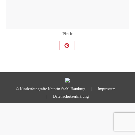
Pin it
Share
on
Pinterest
© Kinderfotografie Kathrin Stahl Hamburg |
Impressum
|
Datenschutzerklärung