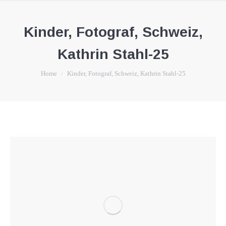
Kinder, Fotograf, Schweiz,
Kathrin Stahl-25
You are here:
Home
Kinder, Fotograf, Schweiz, Kathrin Stahl-25