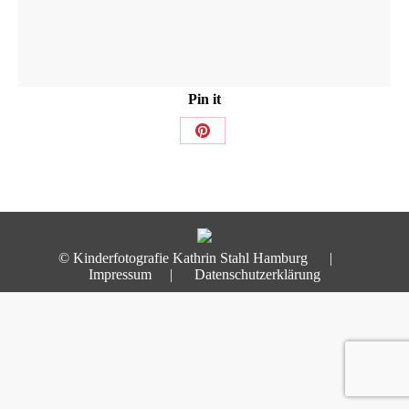
Pin it
Share
on
Pinterest
© Kinderfotografie Kathrin Stahl Hamburg |
Impressum
|
Datenschutzerklärung