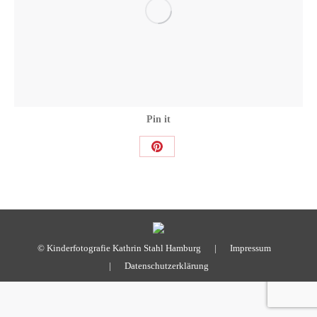
Pin it
Share
on
Pinterest
© Kinderfotografie Kathrin Stahl Hamburg |
Impressum
|
Datenschutzerklärung