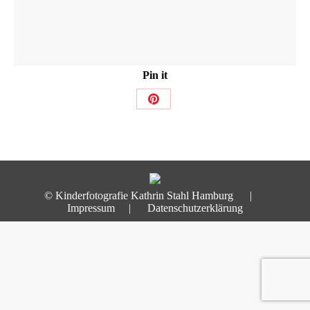
Pin it
Share
on
Pinterest
© Kinderfotografie Kathrin Stahl Hamburg |
Impressum
|
Datenschutzerklärung