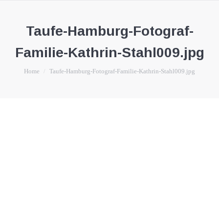
Taufe-Hamburg-Fotograf-
Familie-Kathrin-Stahl009.jpg
You are here:
Home
Taufe-Hamburg-Fotograf-Familie-Kathrin-Stahl009.jpg