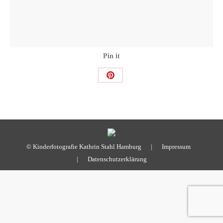
Pin it
Share
on
Pinterest
© Kinderfotografie Kathrin Stahl Hamburg |
Impressum
|
Datenschutzerklärung