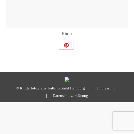
Pin it
Share
on
Pinterest
© Kinderfotografie Kathrin Stahl Hamburg |
Impressum
|
Datenschutzerklärung