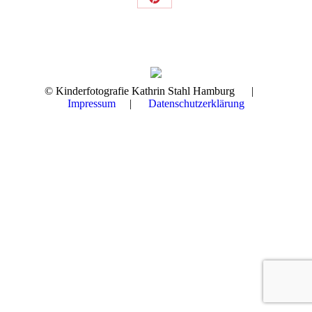
Share
on
Pinterest
© Kinderfotografie Kathrin Stahl Hamburg |
Impressum
|
Datenschutzerklärung