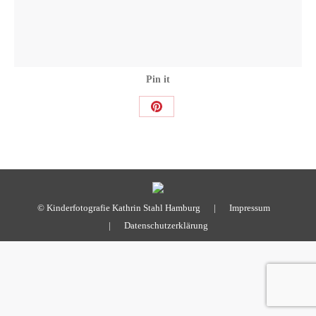
Pin it
Share
on
Pinterest
© Kinderfotografie Kathrin Stahl Hamburg |
Impressum
|
Datenschutzerklärung