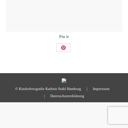
Pin it
Share
on
Pinterest
© Kinderfotografie Kathrin Stahl Hamburg |
Impressum
|
Datenschutzerklärung