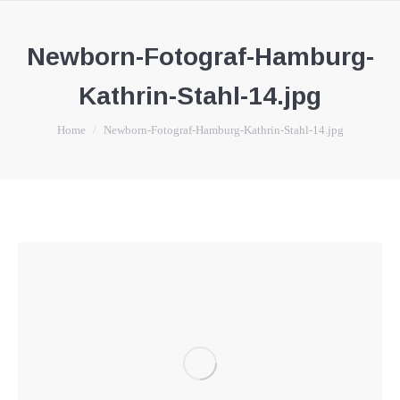
Newborn-Fotograf-Hamburg-
Kathrin-Stahl-14.jpg
You are here:
Home
Newborn-Fotograf-Hamburg-Kathrin-Stahl-14.jpg