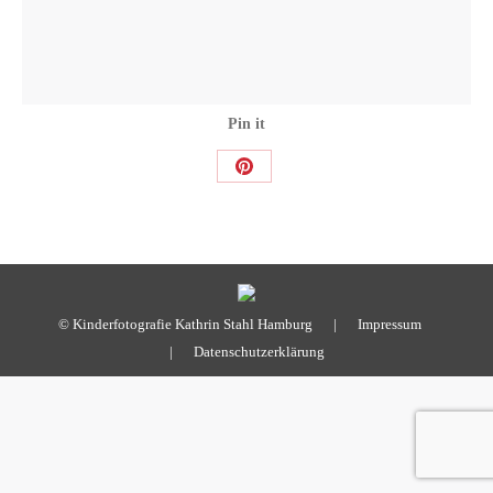
Pin it
Share
on
Pinterest
© Kinderfotografie Kathrin Stahl Hamburg |
Impressum
|
Datenschutzerklärung