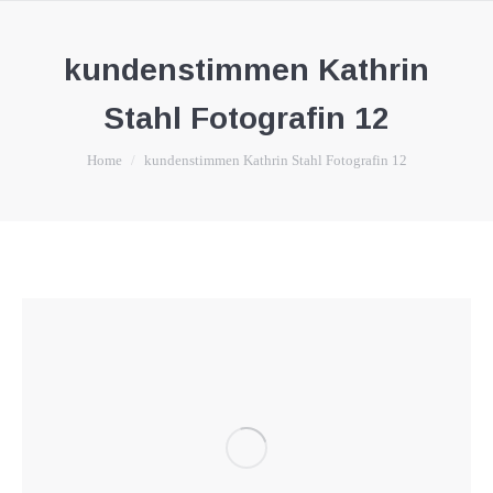
kundenstimmen Kathrin
Stahl Fotografin 12
You are here:
Home
kundenstimmen Kathrin Stahl Fotografin 12