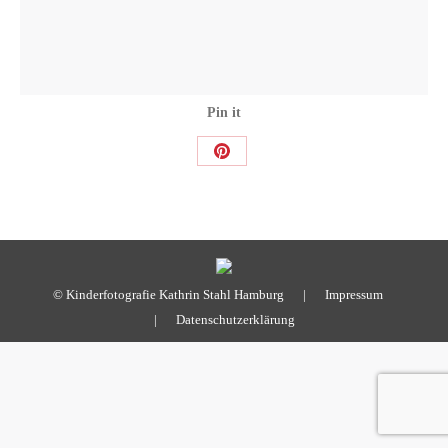
Pin it
Share
on
Pinterest
© Kinderfotografie Kathrin Stahl Hamburg |
Impressum
|
Datenschutzerklärung