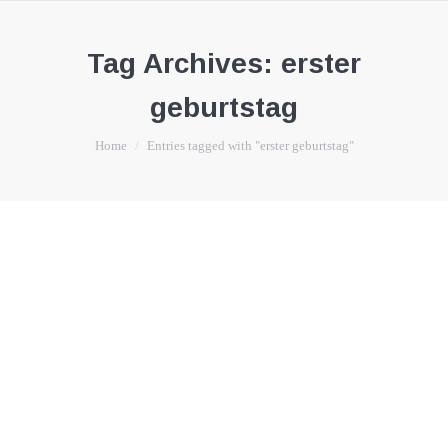
Tag Archives:
erster
geburtstag
You are here:
Home
Entries tagged with "erster geburtstag"