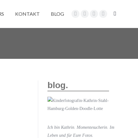
RS
KONTAKT
BLOG
Search:
Facebook
Pinterest
Instagram
Vimeo
page
page
page
page
opens
opens
opens
opens
in
in
in
in
new
new
new
new
window
window
window
window
blog.
Ich bin Kathrin. Momentesucherin. Im
Leben und für Eure Fotos.