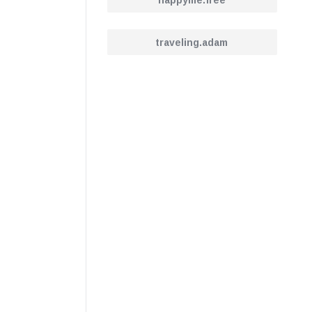
happyme.free
traveling.adam
kommt,
mmel.