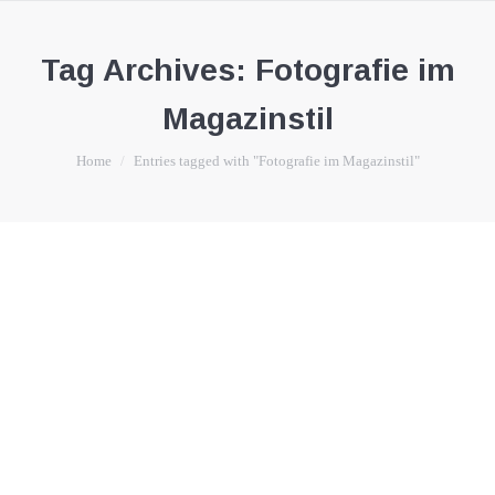
Tag Archives:
Fotografie im
Magazinstil
You are here:
Home
Entries tagged with "Fotografie im Magazinstil"