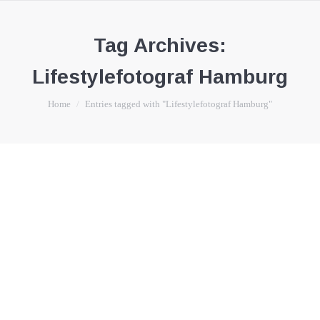
Tag Archives:
Lifestylefotograf Hamburg
You are here:
Home
Entries tagged with "Lifestylefotograf Hamburg"