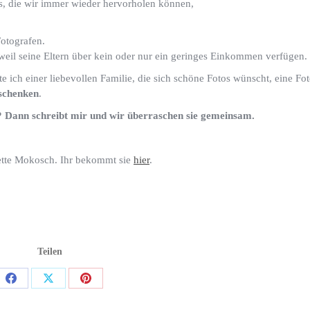
s, die wir immer wieder hervorholen können,
Fotografen.
weil seine Eltern über kein oder nur ein geringes Einkommen verfügen.
 ich einer liebevollen Familie, die sich schöne Fotos wünscht, eine Fo
schenken
.
n? Dann schreibt mir und wir überraschen sie gemeinsam.
nette Mokosch. Ihr bekommt sie
hier
.
Teilen
Share
Share
Share
on
on
on