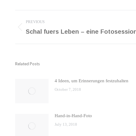
Post
PREVIOUS
navigation
Previous
Schal fuers Leben – eine Fotosessio
post:
Related Posts
4 Ideen, um Erinnerungen festzuhalten
October 7, 2018
Hand-in-Hand-Foto
July 13, 2018