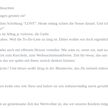
ugen geraten ist?
 dem Schriftzug “LOVE”. Heute mittag schien die Sonne darauf. Und ich
n?”
 im Alltag ja verloren, die Liebe.
aben. Weil die To-Do-Liste zu lang ist. Dabei wollen wir doch eigentlich
iebe auch mit offenem Herzen verteilen. Wie wäre es, wenn wir, statt no
eit zum Kuscheln, zum Weihnachtsmusikhören. Zeit für etwas, das uns 
n das wir später mit ihnen zurück denken können.
üche? Und dieses weiße Zeug in der Mandarine, das Du niemals mitesse
en beide eine rote Nase und haben sie uns indianermäßig warm gerubb
en an gemeinsame Zeit das Wertvollste ist, das wir unseren Kindern mi