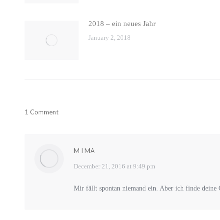
2018 – ein neues Jahr
January 2, 2018
1 Comment
M I MA
says:
December 21, 2016 at 9:49 pm
Mir fällt spontan niemand ein. Aber ich finde deine 