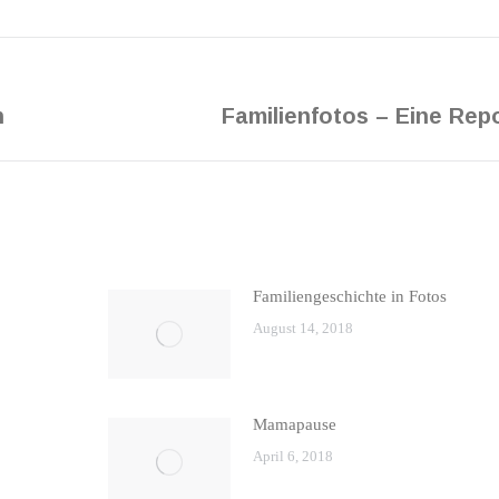
Facebook
X
Pinterest
Next
n
Familienfotos – Eine Rep
post:
Familiengeschichte in Fotos
August 14, 2018
Mamapause
April 6, 2018