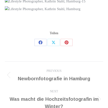
Teilen
Share
Share
Share
on
on
on
Facebook
X
Pinterest
Post
PREVIOUS
navigation
Previous
Newbornfotografie in Hamburg
post:
NEXT
Was macht die Hochzeitsfotografin im
Next
Winter?
post: